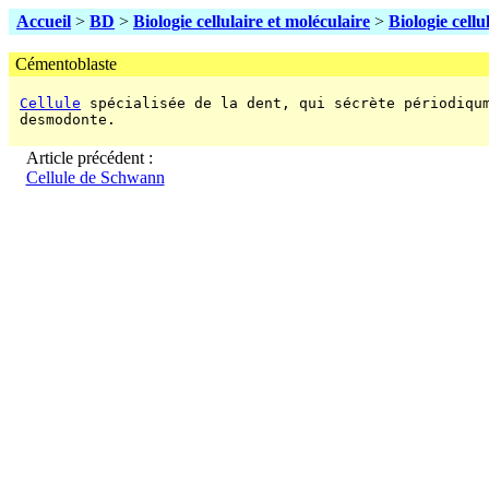
Accueil
>
BD
>
Biologie cellulaire et moléculaire
>
Biologie cellu
Cémentoblaste
Cellule
 spécialisée de la dent, qui sécrète périodiqum
 desmodonte.

Article précédent :
Cellule de Schwann