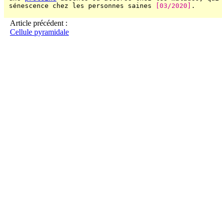
 sénescence chez les personnes saines 
[03/2020]
.

Article précédent :
Cellule pyramidale