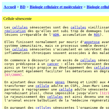
Accueil
>
BD
>
Biologie cellulaire et moléculaire
>
Biologie cellu
Cellule sénescente
 Les 
cellules
 sénescentes sont des 
cellules
 vieillissan
réplication
 dès qu'elles ont subi trop de dommages (u
 lésions irréparable de l'
ADN
, accumulation de 
ROS
).

 Elles finissent normalement par mourir d'
apoptose
 ava
 système immunitaire, mais ce processus semble devenir
 les 
cellules
 sénescentes s'accumulent en sécrètent des
 inflammations chroniques souvent associées à des mala
 On commence à découvrir qu'un excès de 
cellules
 sénes
 corps prédispose à un 
cancer
 : elles sécréteraient des
 ainsi un terrain propice au développement des 
cellule
 pourraient également faciliter les métastases en dégr
[07/2009]
.

 En ajoutant deux nouveaux 
gènes
 (Nanog et Lin28) aux 
 transformer une 
cellule
 adulte en CSPi, Jean-Marc Lema
 parvenus à reprogrammer une 
cellule
 adulte sénescente
 reproduisant plus), chose impossible jusqu'alors 
[12/
 Le rajeunissement des 
cellules
 est ainsi devenu une no
 l'arsenal encore balbutiant de la "médecine régénérati
 En purgeant des 
cellules
 sénescentes l'organisme de so