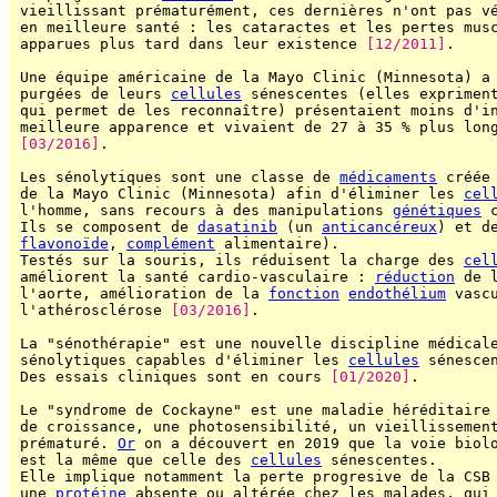
 vieillissant prématurément, ces dernières n'ont pas vé
 en meilleure santé : les cataractes et les pertes musc
 apparues plus tard dans leur existence 
[12/2011]
.

 Une équipe américaine de la Mayo Clinic (Minnesota) a 
 purgées de leurs 
cellules
 sénescentes (elles exprimen
 qui permet de les reconnaître) présentaient moins d'in
 meilleure apparence et vivaient de 27 à 35 % plus long
[03/2016]
.

 Les sénolytiques sont une classe de 
médicaments
 créée
 de la Mayo Clinic (Minnesota) afin d'éliminer les 
cel
 l'homme, sans recours à des manipulations 
génétiques
 
 Ils se composent de 
dasatinib
 (un 
anticancéreux
) et d
flavonoïde
, 
complément
 alimentaire).

 Testés sur la souris, ils réduisent la charge des 
cel
 améliorent la santé cardio-vasculaire : 
réduction
 de 
 l'aorte, amélioration de la 
fonction
endothélium
 vasc
 l'athérosclérose 
[03/2016]
.

 La "sénothérapie" est une nouvelle discipline médical
 sénolytiques capables d'éliminer les 
cellules
 sénescen
 Des essais cliniques sont en cours 
[01/2020]
.

 Le "syndrome de Cockayne" est une maladie héréditaire 
 de croissance, une photosensibilité, un vieillissement
 prématuré. 
Or
 on a découvert en 2019 que la voie biolo
 est la même que celle des 
cellules
 sénescentes.

 Elle implique notamment la perte progresive de la CSB 
 une 
protéine
 absente ou altérée chez les malades, qui 