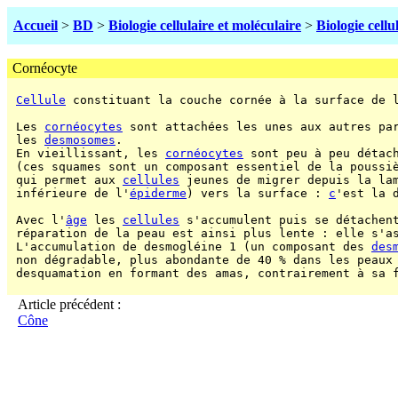
Accueil
>
BD
>
Biologie cellulaire et moléculaire
>
Biologie cellu
Cornéocyte
Cellule
 constituant la couche cornée à la surface de 
 Les 
cornéocytes
 sont attachées les unes aux autres par
 les 
desmosomes
.

 En vieillissant, les 
cornéocytes
 sont peu à peu détac
 (ces squames sont un composant essentiel de la poussiè
 qui permet aux 
cellules
 jeunes de migrer depuis la lam
 inférieure de l'
épiderme
) vers la surface : 
c
'est la d
 Avec l'
âge
 les 
cellules
 s'accumulent puis se détachent
 réparation de la peau est ainsi plus lente : elle s'as
 L'accumulation de desmogléine 1 (un composant des 
des
 non dégradable, plus abondante de 40 % dans les peaux 
 desquamation en formant des amas, contrairement à sa 
Article précédent :
Cône