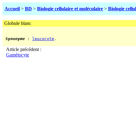
Accueil
>
BD
>
Biologie cellulaire et moléculaire
>
Biologie cellu
Globule blanc
Synonyme
 : 
leucocyte
.

Article précédent :
Gamètocyte