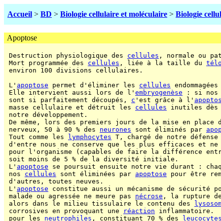
Accueil
>
BD
>
Biologie cellulaire et moléculaire
>
Biologie cellu
Apoptose
 Destruction physiologique des 
cellules
, normale ou pat
 Mort programmée des 
cellules
, liée à la taille du 
tél
 environ 100 divisions cellulaires.

 L'
apoptose
 permet d'éliminer les 
cellules
 endommagées 
 Elle intervient aussi lors de l'
embryogenèse
 : si nos 
 sont si parfaitement découpés, 
c
'est grâce à l'
apopto
 masse cellulaire et détruit les 
cellules
 inutiles dès 
 notre développement.

 De même, lors des premiers jours de la mise en place d
 nerveux, 50 à 90 % des 
neurones
 sont éliminés par 
apo
 Tout comme les 
lymphocytes
 T, chargé de notre défense 
 d'entre nous ne conserve que les plus efficaces et ne 
 pour l'organisme (capables de faire la différence entr
 soit moins de 5 % de la diversité initiale.

 L'
apoptose
 se poursuit ensuite notre vie durant : chaq
 nos 
cellules
 sont éliminées par 
apoptose
 pour être rem
 d'autres, toutes neuves.

 L'
apoptose
 constitue aussi un mécanisme de sécurité p
 malade ou agressée ne meure pas 
nécrose
, la rupture d
 alors dans le milieu tissulaire le contenu des 
lysoso
 corrosives en provoquant une 
réaction
 inflammatoire. 
 pour les 
neutrophiles
, constituant 70 % des 
leucocyte