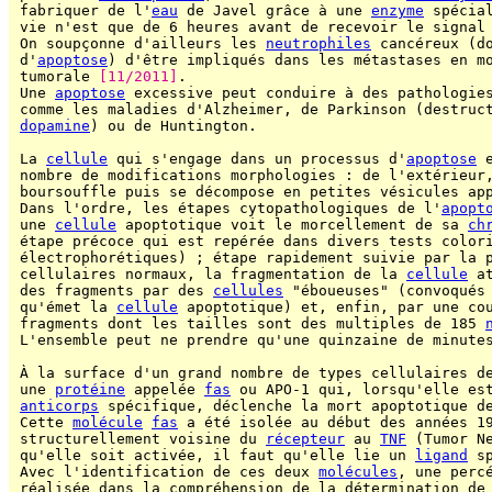
 fabriquer de l'
eau
 de Javel grâce à une 
enzyme
 spécia
 vie n'est que de 6 heures avant de recevoir le signal
 On soupçonne d'ailleurs les 
neutrophiles
 cancéreux (do
 d'
apoptose
) d'être impliqués dans les métastases en mo
 tumorale 
[11/2011]
.

 Une 
apoptose
 excessive peut conduire à des pathologies
 comme les maladies d'Alzheimer, de Parkinson (destruc
dopamine
) ou de Huntington.

 La 
cellule
 qui s'engage dans un processus d'
apoptose
 
 nombre de modifications morphologies : de l'extérieur
 boursouffle puis se décompose en petites vésicules app
 Dans l'ordre, les étapes cytopathologiques de l'
apopt
 une 
cellule
 apoptotique voit le morcellement de sa 
ch
 étape précoce qui est repérée dans divers tests colori
 électrophorétiques) ; étape rapidement suivie par la p
 cellulaires normaux, la fragmentation de la 
cellule
 a
 des fragments par des 
cellules
 "éboueuses" (convoqués 
 qu'émet la 
cellule
 apoptotique) et, enfin, par une co
 fragments dont les tailles sont des multiples de 185 
 L'ensemble peut ne prendre qu'une quinzaine de minutes
 À la surface d'un grand nombre de types cellulaires de
 une 
protéine
 appelée 
fas
 ou APO-1 qui, lorsqu'elle est
anticorps
 spécifique, déclenche la mort apoptotique d
 Cette 
molécule
fas
 a été isolée au début des années 19
 structurellement voisine du 
récepteur
 au 
TNF
 (Tumor Ne
 qu'elle soit activée, il faut qu'elle lie un 
ligand
 s
 Avec l'identification de ces deux 
molécules
, une percé
 réalisée dans la compréhension de la détermination de