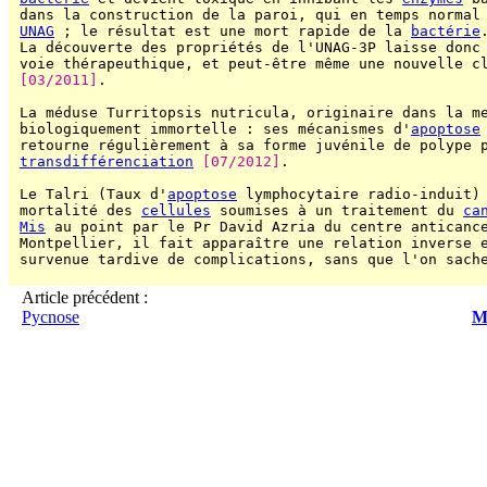
 dans la construction de la paroi, qui en temps normal
UNAG
 ; le résultat est une mort rapide de la 
bactérie
.
 La découverte des propriétés de l'UNAG-3P laisse donc 
 voie thérapeuthique, et peut-être même une nouvelle c
[03/2011]
.

 La méduse Turritopsis nutricula, originaire dans la me
 biologiquement immortelle : ses mécanismes d'
apoptose
 retourne régulièrement à sa forme juvénile de polype p
transdifférenciation
[07/2012]
.

 Le Talri (Taux d'
apoptose
 lymphocytaire radio-induit) 
 mortalité des 
cellules
 soumises à un traitement du 
ca
Mis
 au point par le Pr David Azria du centre anticance
 Montpellier, il fait apparaître une relation inverse e
 survenue tardive de complications, sans que l'on sach
Article précédent :
Pycnose
Mé