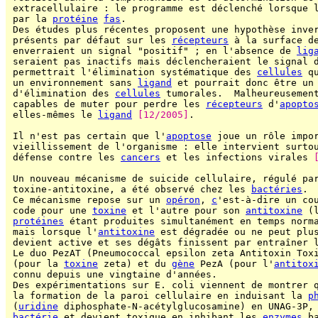
 extracellulaire : le programme est déclenché lorsque 
 par la 
protéine
fas
.

 Des études plus récentes proposent une hypothèse inve
 présents par défaut sur les 
récepteurs
 à la surface d
 enverraient un signal "positif" ; en l'absence de 
lig
 seraient pas inactifs mais déclencheraient le signal d
 permettrait l'élimination systématique des 
cellules
 q
 un environnement sans 
ligand
 et pourrait donc être un 
 d'élimination des 
cellules
 tumorales.  Malheureusement
 capables de muter pour perdre les 
récepteurs
 d'
apopto
 elles-mêmes le 
ligand
[12/2005]
.

 Il n'est pas certain que l'
apoptose
 joue un rôle impor
 vieillissement de l'organisme : elle intervient surtou
 défense contre les 
cancers
 et les infections virales 
 Un nouveau mécanisme de suicide cellulaire, régulé par
 toxine-antitoxine, a été observé chez les 
bactéries
.

 Ce mécanisme repose sur un 
opéron
, 
c
'est-à-dire un co
 code pour une 
toxine
 et l'autre pour son 
antitoxine
 (
protéines
 étant produites simultanément en temps norma
 mais lorsque l'
antitoxine
 est dégradée ou ne peut plu
 devient active et ses dégâts finissent par entraîner 
 Le duo PezAT (Pneumococcal epsilon zeta Antitoxin Tox
 (pour la 
toxine
 zeta) et du 
gène
 PezA (pour l'
antitox
 connu depuis une vingtaine d'années.

 Des expérimentations sur E. coli viennent de montrer 
 la formation de la paroi cellulaire en induisant la 
p
 (
uridine
 diphosphate-N-acétylglucosamine) en UNAG-3P, 
bactérie
 et devient toxique en inhibant les 
enzymes
 b