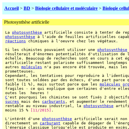
Accueil
>
BD
>
Biologie cellulaire et moléculaire
>
Biologie cellu
Photosynthèse artificielle
 La 
photosynthèse
 artificielle consiste à tenter de rep
photosynthèse
 à l'aide de feuilles artificielles capab
réactions
 chimiques à l'oeuvre chez les végétaux.

 Si les chimistes pouvaient utiliser une 
photosynthèse
 résulterait d'énormes potentialités d'utilisation de l
 échelle. Beaucoup de recherches sont en cours à cet é
 artificielle restant polarisée suffisamment longtemps 
 autres 
molécules
 n'a pas encore été trouvée, mais les 
 prometteuses.

 Cependant, les tentatives pour reproduire à l'identiq
 sont toutes soldées par des échecs, d'une part parce q
 faible (1 %), mais surtout parce que les 
molécules
or
 fragiles - ce qui explique que certaines d'entre elles
 outes les  heures !

C
'est pourquoi les chimistes se sont fixés 2 objectifs
sucres
 mais des 
carburants
, et augmenter le rendement 
 rentable au niveau industriel, la 
photosynthèse
 artif
 moins 15 % 
[11/2015]
.

 L'intérêt d'une 
photosynthèse
 artificielle serait non 
 directement un 
carburant
 capable de dégager de l'énerg
 l'énergie classique lorsqu'elle est produite en excès,