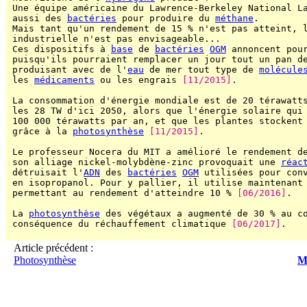
 Une équipe américaine du Lawrence-Berkeley National La
 aussi des 
bactéries
 pour produire du 
méthane
.

 Mais tant qu'un rendement de 15 % n'est pas atteint, l
 industrielle n'est pas envisageable...

 Ces dispositifs à 
base
 de 
bactéries
OGM
 annoncent pour
 puisqu'ils pourraient remplacer un jour tout un pan de
 produisant avec de l'
eau
 de mer tout type de 
molécule
 les 
médicaments
 ou les engrais 
[11/2015]
.

 La consommation d'énergie mondiale est de 20 térawatts
 les 28 TW d'ici 2050, alors que l'énergie solaire qui 
 100 000 térawatts par an, et que les plantes stockent 
 grâce à la 
photosynthèse
[11/2015]
.

 Le professeur Nocera du MIT a amélioré le rendement de
 son alliage nickel-molybdène-zinc provoquait une 
réac
 détruisait l'
ADN
 des 
bactéries
OGM
 utilisées pour con
 en isopropanol. Pour y pallier, il utilise maintenant
 permettant au rendement d'atteindre 10 % 
[06/2016]
.

 La 
photosynthèse
 des végétaux a augmenté de 30 % au co
 conséquence du réchauffement climatique 
[06/2017]
.

Article précédent :
Photosynthèse
Mé