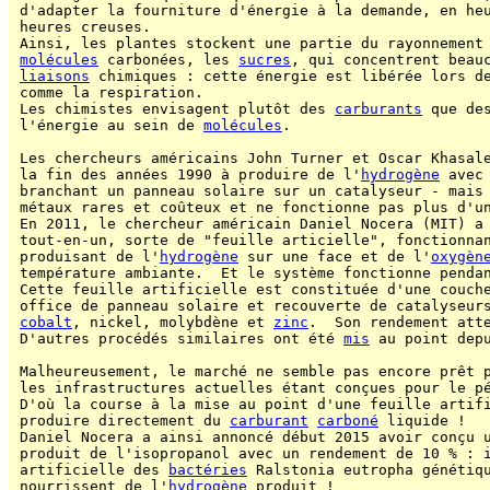
 d'adapter la fourniture d'énergie à la demande, en heu
 heures creuses.

 Ainsi, les plantes stockent une partie du rayonnement 
molécules
 carbonées, les 
sucres
, qui concentrent beauc
liaisons
 chimiques : cette énergie est libérée lors de
 comme la respiration.

 Les chimistes envisagent plutôt des 
carburants
 que de
 l'énergie au sein de 
molécules
.

 Les chercheurs américains John Turner et Oscar Khasale
 la fin des années 1990 à produire de l'
hydrogène
 avec
 branchant un panneau solaire sur un catalyseur - mais 
 métaux rares et coûteux et ne fonctionne pas plus d'un
 En 2011, le chercheur américain Daniel Nocera (MIT) a
 tout-en-un, sorte de "feuille articielle", fonctionna
 produisant de l'
hydrogène
 sur une face et de l'
oxygèn
 température ambiante.  Et le système fonctionne pendan
 Cette feuille artificielle est constituée d'une couch
 office de panneau solaire et recouverte de catalyseur
cobalt
, nickel, molybdène et 
zinc
.  Son rendement atte
 D'autres procédés similaires ont été 
mis
 au point depu
 Malheureusement, le marché ne semble pas encore prêt 
 les infrastructures actuelles étant conçues pour le pé
 D'où la course à la mise au point d'une feuille artifi
 produire directement du 
carburant
carboné
 liquide !

 Daniel Nocera a ainsi annoncé début 2015 avoir conçu u
 produit de l'isopropanol avec un rendement de 10 % : i
 artificielle des 
bactéries
 Ralstonia eutropha génétiqu
 nourrissent de l'
hydrogène
 produit !
