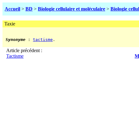
Accueil
>
BD
>
Biologie cellulaire et moléculaire
>
Biologie cellu
Taxie
Synonyme
 : 
tactisme
.

Article précédent :
Tactisme
Mé