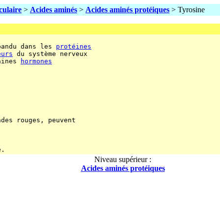
culaire
>
Acides aminés
>
Acides aminés protéiques
> Tyrosine
pandu dans les 
protéines
eurs
 du système nerveux

aines 
hormones
des rouges, peuvent

Niveau supérieur :
Acides aminés protéiques