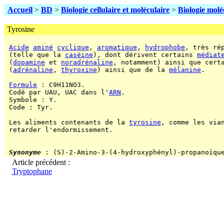
Accueil
>
BD
>
Biologie cellulaire et moléculaire
>
Biologie molé
Tyrosine
Acide
aminé
cyclique
, 
aromatique
, 
hydrophobe
, très ré
 (telle que la 
caséine
), dont dérivent certains 
médiat
 (
dopamine
 et 
noradrénaline
, notamment) ainsi que cert
 (
adrénaline
, 
thyroxine
) ainsi que de la 
mélanine
.

Formule
 : C9H11NO3.

 Codé par UAU, UAC dans l'
ARN
.

 Symbole : Y.

 Code : Tyr.

 Les aliments contenants de la 
tyrosine
, comme les vian
 retarder l'endormissement.

Synonyme
Article précédent :
Tryptophane