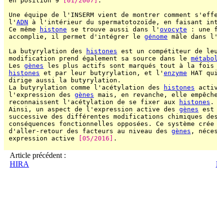
 en position 9 
[01/2007]
.

 Une équipe de l'INSERM vient de montrer comment s'eff
 l'
ADN
 à l'intérieur du spermatotozoïde, en faisant in
 Ce même 
histone
 se trouve aussi dans l'
ovocyte
 : une 
 accomplie, il permet d'intégrer le 
génome
 mâle dans l
 La butyrylation des 
histones
 est un compétiteur de leu
 modification prend également sa source dans le 
métabo
 Les 
gènes
 les plus actifs sont marqués tout à la fois 
histones
 et par leur butyrylation, et l'
enzyme
 HAT qu
 dirige aussi la butyrylation.

 La butyrylation comme l'acétylation des 
histones
 activ
 l'expression des 
gènes
 mais, en revanche, elle empêch
 reconnaissent l'acétylation de se fixer aux 
histones
.

 Ainsi, un aspect de l'expression active des 
gènes
 est
 successive des différentes modifications chimiques de
 conséquences fonctionnelles opposées. Ce système crée 
 d'aller-retour des facteurs au niveau des 
gènes
, néce
 expression active 
[05/2016]
.

Article précédent :
HIRA