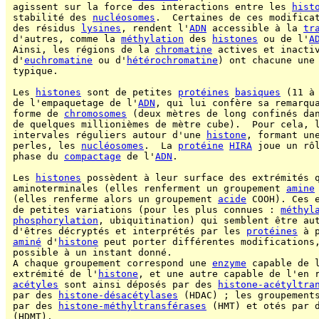
 agissent sur la force des interactions entre les 
hist
 stabilité des 
nucléosomes
.  Certaines de ces modificat
 des résidus 
lysines
, rendent l'
ADN
 accessible à la 
tr
 d'autres, comme la 
méthylation
 des 
histones
 ou de l'
A
 Ainsi, les régions de la 
chromatine
 actives et inactiv
 d'
euchromatine
 ou d'
hétérochromatine
) ont chacune une
 typique.

 Les 
histones
 sont de petites 
protéines
basiques
 (11 à
 de l'empaquetage de l'
ADN
, qui lui confère sa remarqua
 forme de 
chromosomes
 (deux mètres de long confinés dan
 de quelques millionièmes de mètre cube).  Pour cela, 
 intervales réguliers autour d'une 
histone
, formant une
 perles, les 
nucléosomes
.  La 
protéine
HIRA
 joue un rôl
 phase du 
compactage
 de l'
ADN
.

 Les 
histones
 possèdent à leur surface des extrémités q
 aminoterminales (elles renferment un groupement 
amine
 (elles renferme alors un groupement 
acide
 COOH). Ces e
 de petites variations (pour les plus connues : 
méthyl
phosphorylation
, ubiquitination) qui semblent être aut
 d'êtres décryptés et interprétés par les 
protéines
 à 
aminé
 d'
histone
 peut porter différentes modifications,
 possible à un instant donné.

 A chaque groupement correspond une 
enzyme
 capable de l
 extrémité de l'
histone
, et une autre capable de l'en r
acétyles
 sont ainsi déposés par des 
histone-acétyltra
 par des 
histone-désacétylases
 (HDAC) ; les groupement
 par des 
histone-méthyltransférases
 (HMT) et otés par 
 (HDMT).
