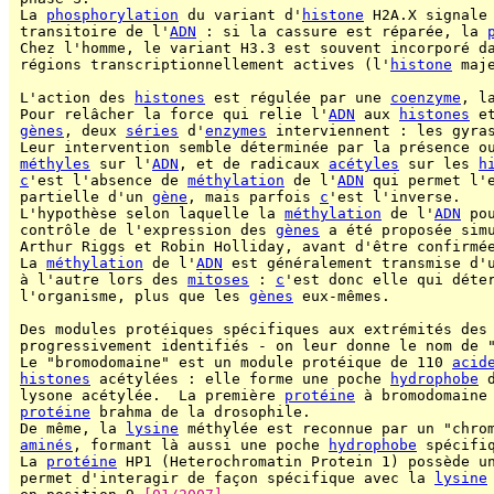
 La 
phosphorylation
 du variant d'
histone
 H2A.X signale 
 transitoire de l'
ADN
 : si la cassure est réparée, la 
 Chez l'homme, le variant H3.3 est souvent incorporé d
 régions transcriptionnellement actives (l'
histone
 maj
 L'action des 
histones
 est régulée par une 
coenzyme
, l
 Pour relâcher la force qui relie l'
ADN
 aux 
histones
 e
gènes
, deux 
séries
 d'
enzymes
 interviennent : les gyra
 Leur intervention semble déterminée par la présence ou
méthyles
 sur l'
ADN
, et de radicaux 
acétyles
 sur les 
h
c
'est l'absence de 
méthylation
 de l'
ADN
 qui permet l'e
 partielle d'un 
gène
, mais parfois 
c
'est l'inverse.

 L'hypothèse selon laquelle la 
méthylation
 de l'
ADN
 po
 contrôle de l'expression des 
gènes
 a été proposée simu
 Arthur Riggs et Robin Holliday, avant d'être confirmée
 La 
méthylation
 de l'
ADN
 est généralement transmise d'
 à l'autre lors des 
mitoses
 : 
c
'est donc elle qui déter
 l'organisme, plus que les 
gènes
 eux-mêmes.

 Des modules protéiques spécifiques aux extrémités des
 progressivement identifiés - on leur donne le nom de 
 Le "bromodomaine" est un module protéique de 110 
acid
histones
 acétylées : elle forme une poche 
hydrophobe
 
 lysone acétylée.  La première 
protéine
 à bromodomaine 
protéine
 brahma de la drosophile.

 De même, la 
lysine
 méthylée est reconnue par un "chro
aminés
, formant là aussi une poche 
hydrophobe
 spécifi
 La 
protéine
 HP1 (Heterochromatin Protein 1) possède un
 permet d'interagir de façon spécifique avec la 
lysine