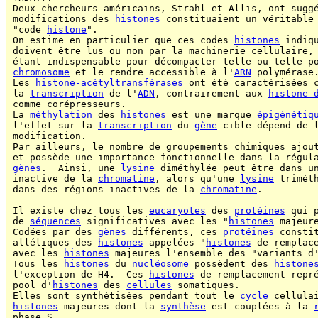
 Deux chercheurs américains, Strahl et Allis, ont suggé
 modifications des 
histones
 constituaient un véritable
 "code 
histone
".

 On estime en particulier que ces codes 
histones
 indiq
 doivent être lus ou non par la machinerie cellulaire,
 étant indispensable pour décompacter telle ou telle p
chromosome
 et le rendre accessible à l'
ARN
 polymérase.
 Les 
histone-acétyltransférases
 ont été caractérisées c
 la 
transcription
 de l'
ADN
, contrairement aux 
histone-
 comme corépresseurs.

 La 
méthylation
 des 
histones
 est une marque 
épigénétiq
 l'effet sur la 
transcription
 du 
gène
 cible dépend de 
 modification.

 Par ailleurs, le nombre de groupements chimiques ajou
 et possède une importance fonctionnelle dans la régula
gènes
.  Ainsi, une 
lysine
 diméthylée peut être dans un
 inactive de la 
chromatine
, alors qu'une 
lysine
 triméth
 dans des régions inactives de la 
chromatine
.

 Il existe chez tous les 
eucaryotes
 des 
protéines
 qui 
 de 
séquences
 significatives avec les "
histones
 majeure
 Codées par des 
gènes
 différents, ces 
protéines
 constit
 alléliques des 
histones
 appelées "
histones
 de remplace
 avec les 
histones
 majeures l'ensemble des "variants d
 Tous les 
histones
 du 
nucléosome
 possèdent des 
histone
 l'exception de H4.  Ces 
histones
 de remplacement repré
 pool d'
histones
 des 
cellules
 somatiques.

 Elles sont synthétisées pendant tout le 
cycle
 cellulai
histones
 majeures dont la 
synthèse
 est couplées à la 
 phase S.
