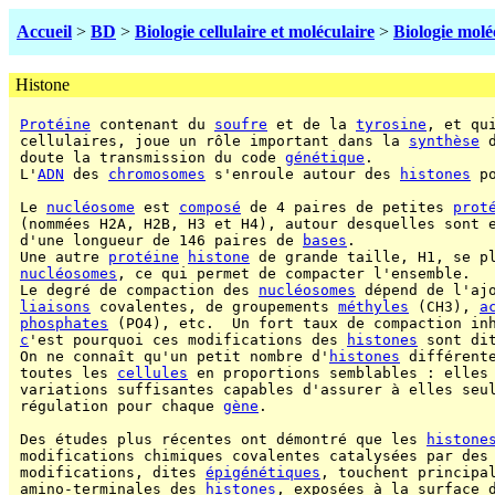
Accueil
>
BD
>
Biologie cellulaire et moléculaire
>
Biologie molé
Histone
Protéine
 contenant du 
soufre
 et de la 
tyrosine
, et qu
 cellulaires, joue un rôle important dans la 
synthèse
 
 doute la transmission du code 
génétique
.

 L'
ADN
 des 
chromosomes
 s'enroule autour des 
histones
 p
 Le 
nucléosome
 est 
composé
 de 4 paires de petites 
prot
 (nommées H2A, H2B, H3 et H4), autour desquelles sont 
 d'une longueur de 146 paires de 
bases
.

 Une autre 
protéine
histone
 de grande taille, H1, se pl
nucléosomes
, ce qui permet de compacter l'ensemble.

 Le degré de compaction des 
nucléosomes
 dépend de l'aj
liaisons
 covalentes, de groupements 
méthyles
 (CH3), 
a
phosphates
 (PO4), etc.  Un fort taux de compaction in
c
'est pourquoi ces modifications des 
histones
 sont di
 On ne connaît qu'un petit nombre d'
histones
 différente
 toutes les 
cellules
 en proportions semblables : elles 
 variations suffisantes capables d'assurer à elles seul
 régulation pour chaque 
gène
.

 Des études plus récentes ont démontré que les 
histone
 modifications chimiques covalentes catalysées par des
 modifications, dites 
épigénétiques
, touchent principal
 amino-terminales des 
histones
, exposées à la surface 