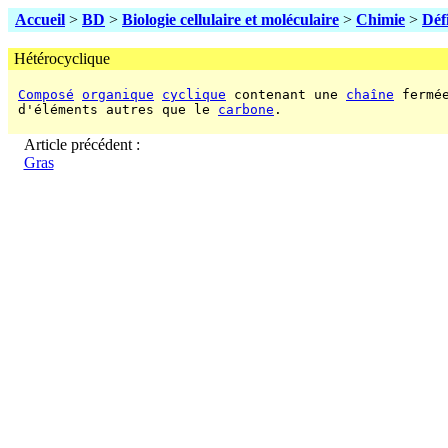
Accueil
>
BD
>
Biologie cellulaire et moléculaire
>
Chimie
>
Déf
Hétérocyclique
Composé
organique
cyclique
 contenant une 
chaîne
 fermé
 d'éléments autres que le 
carbone
.

Article précédent :
Gras