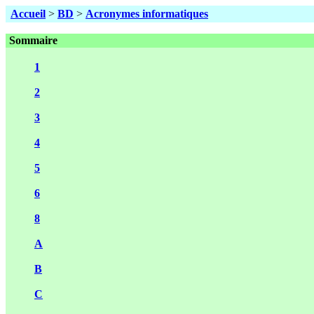
Accueil
>
BD
>
Acronymes informatiques
Sommaire
1
2
3
4
5
6
8
A
B
C