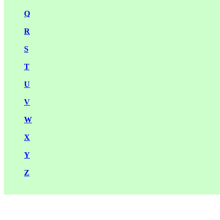
Q
R
S
T
U
V
W
X
Y
Z