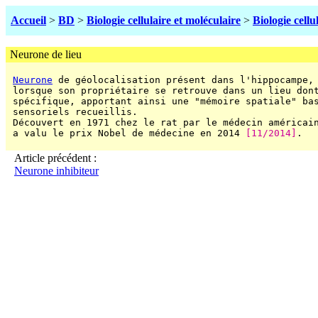
Accueil
>
BD
>
Biologie cellulaire et moléculaire
>
Biologie cellu
Neurone de lieu
Neurone
 de géolocalisation présent dans l'hippocampe, 
 lorsque son propriétaire se retrouve dans un lieu don
 spécifique, apportant ainsi une "mémoire spatiale" bas
 sensoriels recueillis.

 Découvert en 1971 chez le rat par le médecin américain
 a valu le prix Nobel de médecine en 2014 
[11/2014]
.

Article précédent :
Neurone inhibiteur