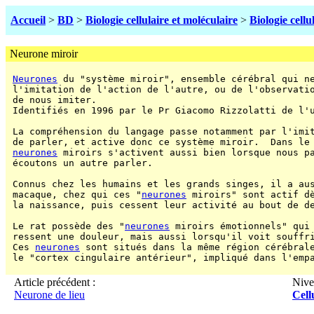
Accueil
>
BD
>
Biologie cellulaire et moléculaire
>
Biologie cellu
Neurone miroir
Neurones
 du "système miroir", ensemble cérébral qui ne
 l'imitation de l'action de l'autre, ou de l'observatio
 de nous imiter.

 Identifiés en 1996 par le Pr Giacomo Rizzolatti de l'u
 La compréhension du langage passe notamment par l'imit
 de parler, et active donc ce système miroir.  Dans le
neurones
 miroirs s'activent aussi bien lorsque nous pa
 écoutons un autre parler.

 Connus chez les humains et les grands singes, il a aus
 macaque, chez qui ces "
neurones
 miroirs" sont actif dè
 la naissance, puis cessent leur activité au bout de d
 Le rat possède des "
neurones
 miroirs émotionnels" qui 
 ressent une douleur, mais aussi lorsqu'il voit souffri
 Ces 
neurones
 sont situés dans la même région cérébrale
 le "cortex cingulaire antérieur", impliqué dans l'emp
Article précédent :
Nive
Neurone de lieu
Cell