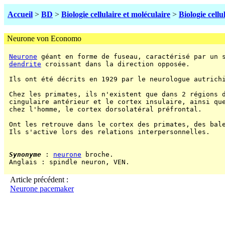
Accueil
>
BD
>
Biologie cellulaire et moléculaire
>
Biologie cellu
Neurone von Economo
Neurone
 géant en forme de fuseau, caractérisé par un 
dendrite
 croissant dans la direction opposée.

 Ils ont été décrits en 1929 par le neurologue autrichi
 Chez les primates, ils n'existent que dans 2 régions d
 cingulaire antérieur et le cortex insulaire, ainsi que
 chez l'homme, le cortex dorsolatéral préfrontal.

 Ont les retrouve dans le cortex des primates, des bale
 Ils s'active lors des relations interpersonnelles.

Synonyme
 : 
neurone
 broche.

 Anglais : spindle neuron, VEN.

Article précédent :
Neurone pacemaker