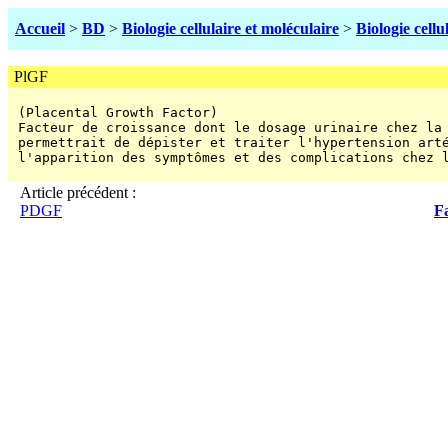
Accueil
>
BD
>
Biologie cellulaire et moléculaire
>
Biologie cellu
PlGF
 (Placental Growth Factor)

 Facteur de croissance dont le dosage urinaire chez la 
 permettrait de dépister et traiter l'hypertension arté
 l'apparition des symptômes et des complications chez 
Article précédent :
PDGF
Fa