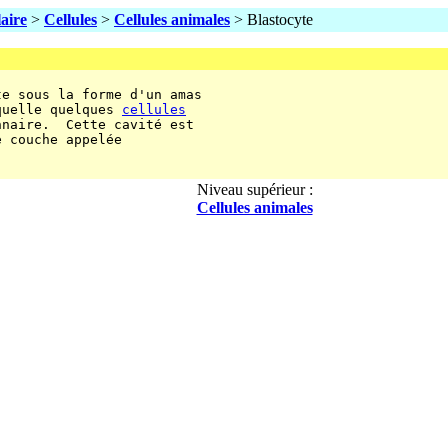
laire
>
Cellules
>
Cellules animales
> Blastocyte
e sous la forme d'un amas

quelle quelques 
cellules
naire.  Cette cavité est

 couche appelée

Niveau supérieur :
Cellules animales