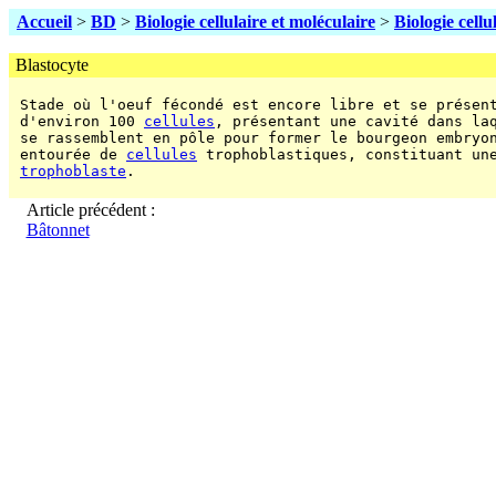
Accueil
>
BD
>
Biologie cellulaire et moléculaire
>
Biologie cellu
Blastocyte
 Stade où l'oeuf fécondé est encore libre et se présent
 d'environ 100 
cellules
, présentant une cavité dans la
 se rassemblent en pôle pour former le bourgeon embryon
 entourée de 
cellules
 trophoblastiques, constituant une
trophoblaste
.

Article précédent :
Bâtonnet