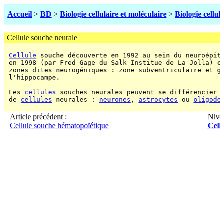
Accueil
>
BD
>
Biologie cellulaire et moléculaire
>
Biologie cellu
Cellule souche neurale
Cellule
 souche découverte en 1992 au sein du neuroépi
 en 1998 (par Fred Gage du Salk Institue de La Jolla) c
 zones dites neurogéniques : zone subventriculaire et g
 l'hippocampe.

 Les 
cellules
 souches neurales peuvent se différencier 
 de 
cellules
 neurales : 
neurones
, 
astrocytes
 ou 
oligod
Article précédent :
Niv
Cellule souche hématopoïétique
Cel