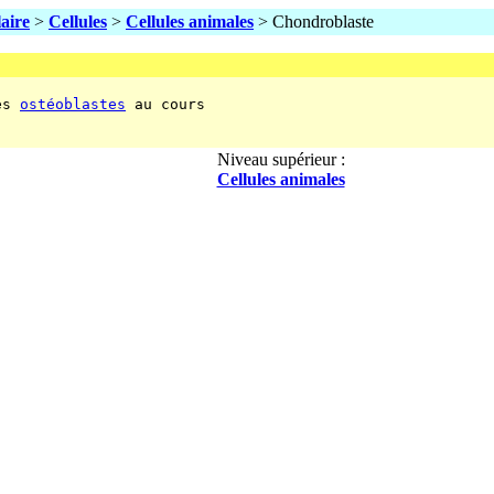
laire
>
Cellules
>
Cellules animales
> Chondroblaste
es 
ostéoblastes
 au cours

Niveau supérieur :
Cellules animales