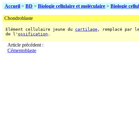
Accueil
>
BD
>
Biologie cellulaire et moléculaire
>
Biologie cellu
Chondroblaste
 Elément cellulaire jeune du 
cartilage
, remplacé par l
 de l'
ossification
.

Article précédent :
Cémentoblaste