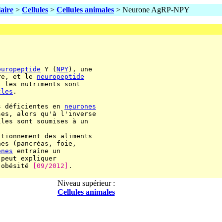
laire
>
Cellules
>
Cellules animales
> Neurone AgRP-NPY
europeptide
 Y (
NPY
), une

re, et le 
neuropeptide
 les nutriments sont

cles
.

s déficientes en 
neurones
es, alors qu'à l'inverse

les sont soumises à un

tionnement des aliments

es (pancréas, foie,

ones
 entraîne un

peut expliquer

'obésité 
[09/2012]
.

Niveau supérieur :
Cellules animales