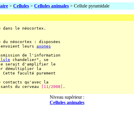
laire
>
Cellules
>
Cellules animales
> Cellule pyramidale
 dans le néocortex.

 du néocortex : disposées

 envoient leurs 
axones
smission de l'information

llule
 chandelier", se

e serait d'amplifier le

r démultiplier la

 Cette faculté purement

 contacts qu'avec la

ssants du cerveau 
[11/2008]
.

Niveau supérieur :
Cellules animales