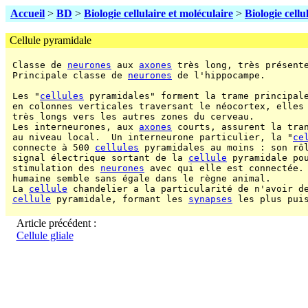
Accueil
>
BD
>
Biologie cellulaire et moléculaire
>
Biologie cellu
Cellule pyramidale
 Classe de 
neurones
 aux 
axones
 très long, très présente
 Principale classe de 
neurones
 de l'hippocampe.

 Les "
cellules
 pyramidales" forment la trame principale
 en colonnes verticales traversant le néocortex, elles
 très longs vers les autres zones du cerveau.

 Les interneurones, aux 
axones
 courts, assurent la tran
 au niveau local.  Un interneurone particulier, la "
ce
 connecte à 500 
cellules
 pyramidales au moins : son rôl
 signal électrique sortant de la 
cellule
 pyramidale pou
 stimulation des 
neurones
 avec qui elle est connectée. 
 humaine semble sans égale dans le règne animal.

 La 
cellule
 chandelier a la particularité de n'avoir de
cellule
 pyramidale, formant les 
synapses
 les plus pui
Article précédent :
Cellule gliale