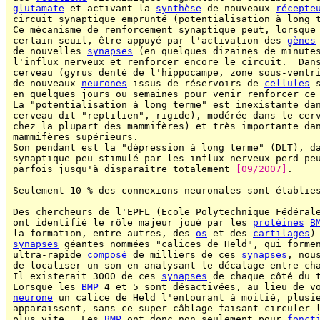
glutamate
 et activant la 
synthèse
 de nouveaux 
récepte
 circuit synaptique emprunté (potentialisation à long 
 Ce mécanisme de renforcement synaptique peut, lorsque 
 certain seuil, être appuyé par l'activation des 
gènes
 de nouvelles 
synapses
 (en quelques dizaines de minutes
 l'influx nerveux et renforcer encore le circuit.  Dans
 cerveau (gyrus denté de l'hippocampe, zone sous-ventri
 de nouveaux 
neurones
 issus de réservoirs de 
cellules
 
 en quelques jours ou semaines pour venir renforcer ce 
 La "potentialisation à long terme" est inexistante dan
 cerveau dit "reptilien", rigide), modérée dans le cerv
 chez la plupart des mammifères) et très importante dan
 mammifères supérieurs.

 Son pendant est la "dépression à long terme" (DLT), da
 synaptique peu stimulé par les influx nerveux perd peu
 parfois jusqu'à disparaître totalement 
[09/2007]
.

 Seulement 10 % des connexions neuronales sont établie
 Des chercheurs de l'EPFL (Ecole Polytechnique Fédérale
 ont identifié le rôle majeur joué par les 
protéines
B
 la formation, entre autres, des 
os
 et des 
cartilages
)
synapses
 géantes nommées "calices de Held", qui formen
 ultra-rapide 
composé
 de milliers de ces 
synapses
, nou
 de localiser un son en analysant le décalage entre cha
 Il existerait 3000 de ces 
synapses
 de chaque côté du t
 Lorsque les 
BMP
 4 et 5 sont désactivées, au lieu de vo
neurone
 un calice de Held l'entourant à moitié, plusi
 apparaissent, sans ce super-câblage faisant circuler l
 plus vite.  Les 
BMP
 ont donc non seulement pour 
fonct