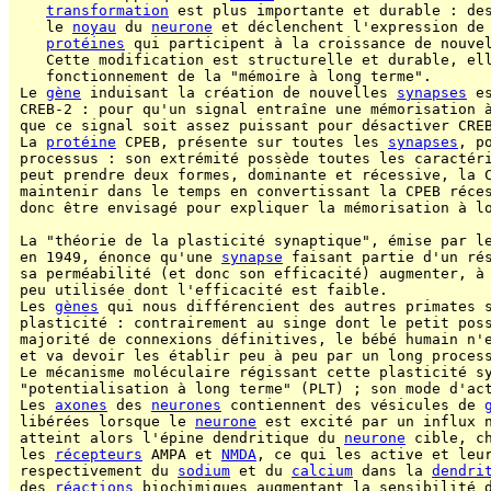
transformation
 est plus importante et durable : de
    le 
noyau
 du 
neurone
 et déclenchent l'expression de
protéines
 qui participent à la croissance de nouve
    Cette modification est structurelle et durable, ell
    fonctionnement de la "mémoire à long terme".

 Le 
gène
 induisant la création de nouvelles 
synapses
 e
 CREB-2 : pour qu'un signal entraîne une mémorisation à
 que ce signal soit assez puissant pour désactiver CREB
 La 
protéine
 CPEB, présente sur toutes les 
synapses
, p
 processus : son extrémité possède toutes les caractér
 peut prendre deux formes, dominante et récessive, la C
 maintenir dans le temps en convertissant la CPEB réces
 donc être envisagé pour expliquer la mémorisation à l
 La "théorie de la plasticité synaptique", émise par le
 en 1949, énonce qu'une 
synapse
 faisant partie d'un rés
 sa perméabilité (et donc son efficacité) augmenter, à
 peu utilisée dont l'efficacité est faible.

 Les 
gènes
 qui nous différencient des autres primates 
 plasticité : contrairement au singe dont le petit poss
 majorité de connexions définitives, le bébé humain n'e
 et va devoir les établir peu à peu par un long process
 Le mécanisme moléculaire régissant cette plasticité sy
 "potentialisation à long terme" (PLT) ; son mode d'act
 Les 
axones
 des 
neurones
 contiennent des vésicules de 
 libérées lorsque le 
neurone
 est excité par un influx 
 atteint alors l'épine dendritique du 
neurone
 cible, ch
 les 
récepteurs
 AMPA et 
NMDA
, ce qui les active et leur
 respectivement du 
sodium
 et du 
calcium
 dans la 
dendri
 des 
réactions
 biochimiques augmentant la sensibilité 