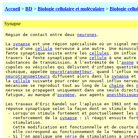
Accueil
>
BD
>
Biologie cellulaire et moléculaire
>
Biologie cellu
Synapse
 Région de contact entre deux 
neurones
.

 La 
synapse
 est une région spécialisée où un signal ner
 saute d'une 
cellule
 nerveuse à une autre. Une minuscul
 fente synaptique existe entre les 
cellules
. Un influx 
 travers la fente synaptique d'une 
cellule
 à une autre 
 substances de transmission. A l'extrémité de l'
axone
 
 cupules ou vésicules qui délivrent d'infimes quantités
 chimique, appelée 
neurotransmetteur
, quand l'influx ne
neurotransmetteurs
 diffusent alors dans la 
synapse
 et
 la 
cellule
 suivante pour créer un nouvel influx nerve
 mécanisme se reproduit tout au long de la 
chaîne
 des 
 nerveux se propagent uniquement dans une seule directi
 fatigue, au manque d'
oxygène
, aux agents 
anesthésique
 Les travaux d'Eric Kandel sur l'aplysie en 1963 ont mo
 réponse synaptique selon la façon dont on stimule les
  - Lorsqu'on stimule fortement et ponctuellement les 
    renforcement de la 
synapse
 : il réagit ensuite fort
    stimulation.

    Cette modification est fonctionnelle et de courte d
    elle correspond au fonctionnement de la "mémoire à 
  - Si l'on applique une 
série
 de stimulations à interv