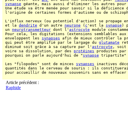
synapse
 géante, mais aussi d'éliminer les autres pour 
 Une étude va être menée pour savoir si la déficience 
 l'origine de certaines formes d'autisme ou de schizop
 L'influx nerveux (ou potentiel d'action) se propage e
 et la 
dendrite
 d'un autre 
neurone
 (
c
'est la 
synapse
) 
 un 
neurotransmetteur
 dont l'
astrocyte
 module constamme
 Pour cela, les digitations (extensions semblables aux
 enveloppent les 
synapses
 afin de mieux contrôler la p
 qui peut être amplifié par le largage du 
glutamate
 re
 diminué soit grâce à sa capture par l'
astrocyte
, soit
 voire sa dissolution, par des 
protéines
 produites par
 pourquoi on parle aujourd'hui de "
synapse
 tripartite"
 Les "filopodes" sont de minces 
synapses
 inactives déco
 quantités dans le cerveau de souris : ils constituerai
 pour accueillir de nouveaux souvenirs sans en effacer
Article précédent :
Raphide