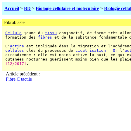
Accueil
>
BD
>
Biologie cellulaire et moléculaire
>
Biologie cellu
Fibroblaste
Cellule
 jeune du 
tissu
 conjonctif, de forme très allon
 formation des 
fibres
 et de la substance fondamentale 
 L'
actine
 est impliquée dans la migration et l'adhéren
cellules
 clés du processus de 
cicatrisation
.  
Or
 l'
ac
 circadienne : elle est moins active la nuit, ce qui ex
 cutanées nocturnes guérissent moins bien que les plaie
[12/2017]
.

Article précédent :
Fibre C tactile