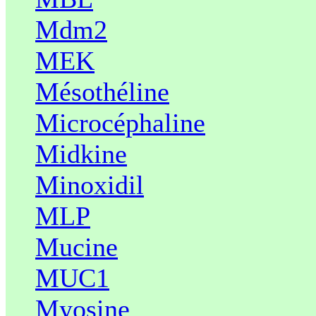
Mdm2
MEK
Mésothéline
Microcéphaline
Midkine
Minoxidil
MLP
Mucine
MUC1
Myosine