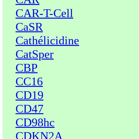
CAR-T-Cell
CaSR
Cathélicidine
CatSper
CBP
CC16
CD19
CD47
CD98hc
CDKN2A