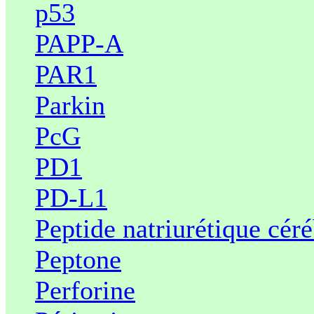
p53
PAPP-A
PAR1
Parkin
PcG
PD1
PD-L1
Peptide natriurétique céré
Peptone
Perforine