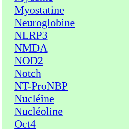
Myostatine
Neuroglobine
NLRP3
NMDA
NOD2
Notch
NT-ProNBP
Nucléine
Nucléoline
Oct4