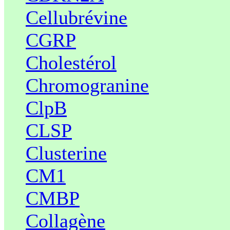
Cellubrévine
CGRP
Cholestérol
Chromogranine
ClpB
CLSP
Clusterine
CM1
CMBP
Collagène