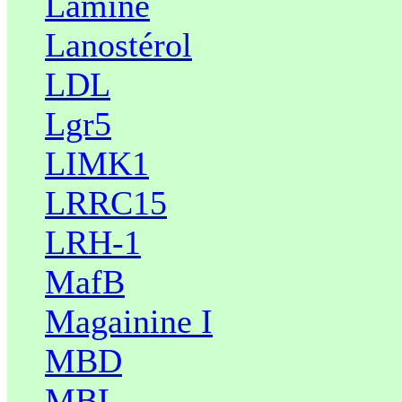
Lamine
Lanostérol
LDL
Lgr5
LIMK1
LRRC15
LRH-1
MafB
Magainine I
MBD
MBL