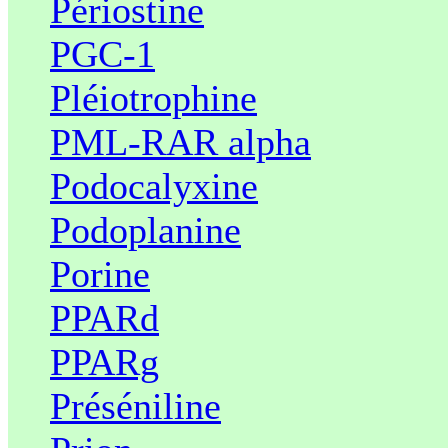
Périostine
PGC-1
Pléiotrophine
PML-RAR alpha
Podocalyxine
Podoplanine
Porine
PPARd
PPARg
Préséniline