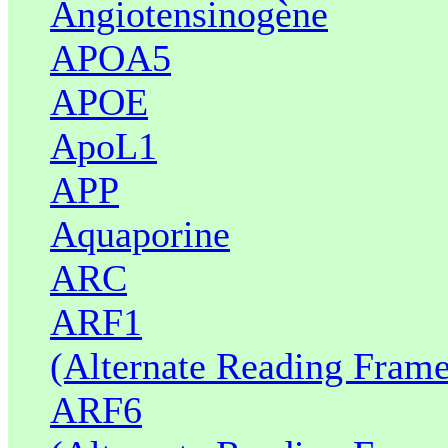
Angiotensinogène
APOA5
APOE
ApoL1
APP
Aquaporine
ARC
ARF1
(Alternate Reading Frame
ARF6