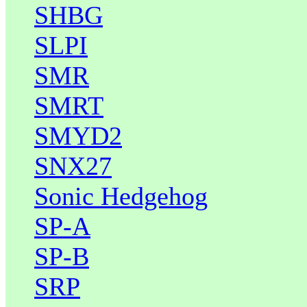
SHBG
SLPI
SMR
SMRT
SMYD2
SNX27
Sonic Hedgehog
SP-A
SP-B
SRP