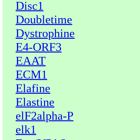
Disc1
Doubletime
Dystrophine
E4-ORF3
EAAT
ECM1
Elafine
Elastine
elF2alpha-P
elk1