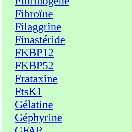
Fibrinogène
Fibroïne
Filaggrine
Finastéride
FKBP12
FKBP52
Frataxine
FtsK1
Gélatine
Géphyrine
GFAP