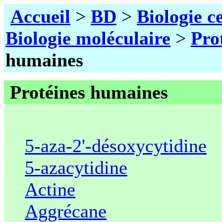
Accueil
>
BD
>
Biologie c
Biologie moléculaire
>
Pro
humaines
Protéines humaines
5-aza-2'-désoxycytidine
5-azacytidine
Actine
Aggrécane