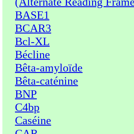
(Alternate Reading Frame
BASE1
BCAR3
Bcl-XL
Bécline
Bêta-amyloïde
Bêta-caténine
BNP
C4bp
Caséine
CAR