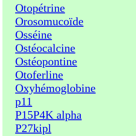
Otopétrine
Orosomucoïde
Osséine
Ostéocalcine
Ostéopontine
Otoferline
Oxyhémoglobine
p11
P15P4K alpha
P27kipl