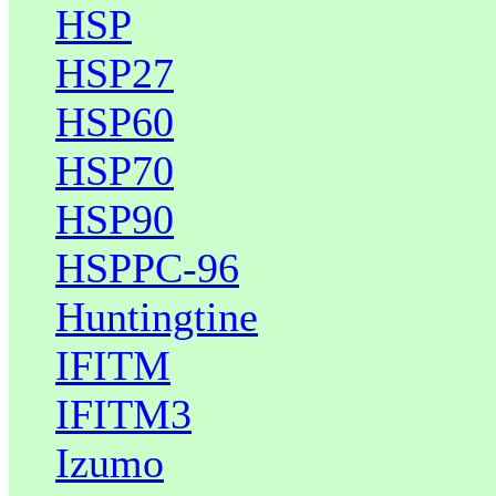
HSP
HSP27
HSP60
HSP70
HSP90
HSPPC-96
Huntingtine
IFITM
IFITM3
Izumo