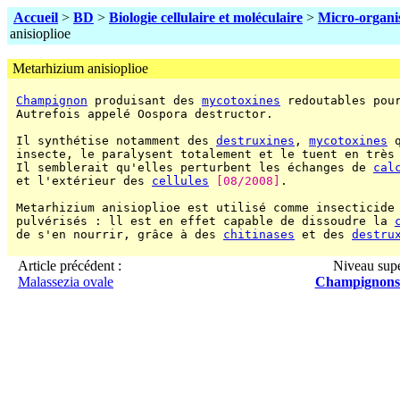
Accueil
>
BD
>
Biologie cellulaire et moléculaire
>
Micro-organi
anisioplioe
Metarhizium anisioplioe
Champignon
 produisant des 
mycotoxines
 redoutables pour
 Autrefois appelé Oospora destructor.

 Il synthétise notamment des 
destruxines
, 
mycotoxines
 
 insecte, le paralysent totalement et le tuent en très 
 Il semblerait qu'elles perturbent les échanges de 
cal
 et l'extérieur des 
cellules
[08/2008]
.

 Metarhizium anisioplioe est utilisé comme insecticide
 pulvérisés : ll est en effet capable de dissoudre la 
 de s'en nourrir, grâce à des 
chitinases
 et des 
destru
Article précédent :
Niveau supé
Malassezia ovale
Champignons 