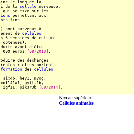
ine le long de la

ui de la 
cellule
 nerveuse.

, qui se fixe sur les

tions
 permettant aux

nts fins.

) sont parvenus à

uement de 
cellules
s 6 semaines de culture

s
 obtenues).

duits avant d'être

5 000 euros 
[08/2013]
.

oduire des décharges

rentes : elles portent

sformation
 des 
cellules
 six4b, hey1, myog,

col141a1, gyltl1b,

, igfII, pik3r3b 
[08/2014]
.

Niveau supérieur :
Cellules animales