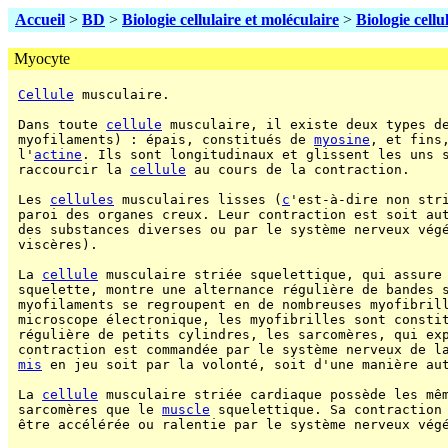
Accueil
>
BD
>
Biologie cellulaire et moléculaire
>
Biologie cellu
Myocyte
Cellule
 musculaire.

 Dans toute 
cellule
 musculaire, il existe deux types de
 myofilaments) : épais, constitués de 
myosine
, et fins,
 l'
actine
. Ils sont longitudinaux et glissent les uns s
 raccourcir la 
cellule
 au cours de la contraction.

 Les 
cellules
 musculaires lisses (
c
'est-à-dire non stri
 paroi des organes creux. Leur contraction est soit aut
 des substances diverses ou par le système nerveux végé
 viscères).

 La 
cellule
 musculaire striée squelettique, qui assure 
 squelette, montre une alternance régulière de bandes s
 myofilaments se regroupent en de nombreuses myofibrill
 microscope électronique, les myofibrilles sont constit
 régulière de petits cylindres, les sarcomères, qui exp
 contraction est commandée par le système nerveux de la
mis
 en jeu soit par la volonté, soit d'une manière aut
 La 
cellule
 musculaire striée cardiaque possède les mêm
 sarcomères que le 
muscle
 squelettique. Sa contraction 
 être accélérée ou ralentie par le système nerveux végé