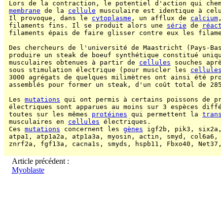
 Lors de la contraction, le potentiel d'action qui chem
membrane
 de la 
cellule
 musculaire est identique à cel
 Il provoque, dans le 
cytoplasme
, un afflux de 
calcium
 filaments fins. Il se produit alors une 
série
 de 
réac
 filaments épais de faire glisser contre eux les filame
 Des chercheurs de l'université de Maastricht (Pays-Bas
 produire un steak de boeuf synthétique constitué uniq
 musculaires obtenues à partir de 
cellules
 souches aprè
 sous stimulation électrique (pour muscler les 
cellule
 3000 agrégats de quelques milimètres ont ainsi été pro
 assemblés pour former un steak, d'un coût total de 28
 Les 
mutations
 qui ont permis à certains poissons de pr
 électriques sont apparues au moins sur 3 espèces diffé
 toutes sur les mêmes 
protéines
 qui permettent la 
tran
 musculaires en 
cellules
 électriques.

 Ces 
mutations
 concernent les 
gènes
 igf2b, pik3, six2a,
 atpa1, atp1a2a, atp1a3a, myosin, actin, smyd, col6a6, 
 znrf2a, fgf13a, cacna1s, smyds, hspb11, Fbxo40, Net37
Article précédent :
Myoblaste