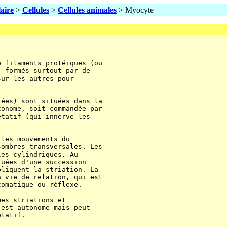
laire
>
Cellules
>
Cellules animales
> Myocyte
 filaments protéiques (ou

 formés surtout par de

ur les autres pour

ées) sont situées dans la

onome, soit commandée par

tatif (qui innerve les

les mouvements du

ombres transversales. Les

es cylindriques. Au

uées d'une succession

liquent la striation. La

 vie de relation, qui est

omatique ou réflexe.

es striations et

est autonome mais peut

tatif.
