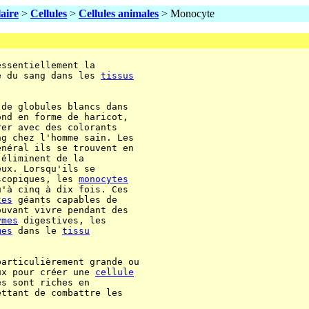
laire
>
Cellules
>
Cellules animales
> Monocyte
ssentiellement la

e du sang dans les 
tissus
de globules blancs dans

ond en forme de haricot,

er avec des colorants

g chez l'homme sain. Les

néral ils se trouvent en

éliminent de la

ux. Lorsqu'ils se

scopiques, les 
monocytes
'à cinq à dix fois. Ces

tes
 géants capables de

uvant vivre pendant des

ymes
 digestives, les

mes
 dans le 
tissu
articulièrement grande ou

ux pour créer une 
cellule
s sont riches en

ttant de combattre les
