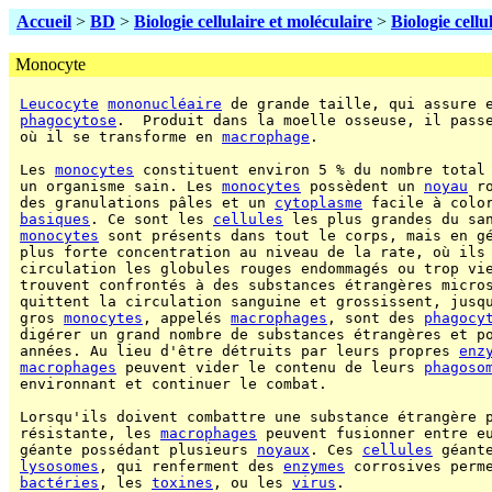
Accueil
>
BD
>
Biologie cellulaire et moléculaire
>
Biologie cellu
Monocyte
Leucocyte
mononucléaire
 de grande taille, qui assure e
phagocytose
.  Produit dans la moelle osseuse, il pass
 où il se transforme en 
macrophage
.

 Les 
monocytes
 constituent environ 5 % du nombre total 
 un organisme sain. Les 
monocytes
 possèdent un 
noyau
 r
 des granulations pâles et un 
cytoplasme
 facile à color
basiques
. Ce sont les 
cellules
 les plus grandes du san
monocytes
 sont présents dans tout le corps, mais en gé
 plus forte concentration au niveau de la rate, où ils 
 circulation les globules rouges endommagés ou trop vie
 trouvent confrontés à des substances étrangères micro
 quittent la circulation sanguine et grossissent, jusqu
 gros 
monocytes
, appelés 
macrophages
, sont des 
phagocy
 digérer un grand nombre de substances étrangères et po
 années. Au lieu d'être détruits par leurs propres 
enz
macrophages
 peuvent vider le contenu de leurs 
phagoso
 environnant et continuer le combat.

 Lorsqu'ils doivent combattre une substance étrangère p
 résistante, les 
macrophages
 peuvent fusionner entre e
 géante possédant plusieurs 
noyaux
. Ces 
cellules
 géante
lysosomes
, qui renferment des 
enzymes
 corrosives perme
bactéries
, les 
toxines
, ou les 
virus
.
