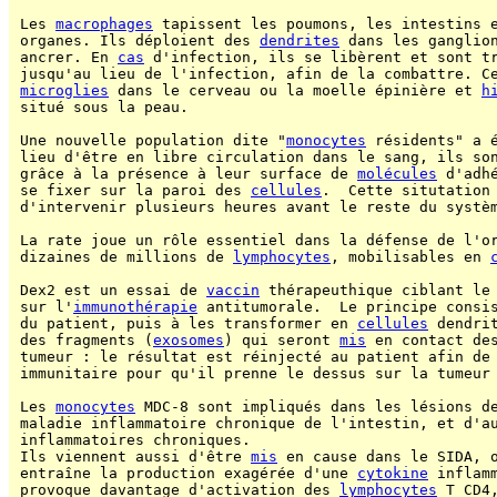
 Les 
macrophages
 tapissent les poumons, les intestins e
 organes. Ils déploient des 
dendrites
 dans les ganglion
 ancrer. En 
cas
 d'infection, ils se libèrent et sont t
 jusqu'au lieu de l'infection, afin de la combattre. C
microglies
 dans le cerveau ou la moelle épinière et 
h
 situé sous la peau.

 Une nouvelle population dite "
monocytes
 résidents" a é
 lieu d'être en libre circulation dans le sang, ils son
 grâce à la présence à leur surface de 
molécules
 d'adh
 se fixer sur la paroi des 
cellules
.  Cette situtation 
 d'intervenir plusieurs heures avant le reste du systè
 La rate joue un rôle essentiel dans la défense de l'or
 dizaines de millions de 
lymphocytes
, mobilisables en 
 Dex2 est un essai de 
vaccin
 thérapeuthique ciblant le
 sur l'
immunothérapie
 antitumorale.  Le principe consi
 du patient, puis à les transformer en 
cellules
 dendri
 des fragments (
exosomes
) qui seront 
mis
 en contact des
 tumeur : le résultat est réinjecté au patient afin de 
 immunitaire pour qu'il prenne le dessus sur la tumeur
 Les 
monocytes
 MDC-8 sont impliqués dans les lésions de
 maladie inflammatoire chronique de l'intestin, et d'au
 inflammatoires chroniques.

 Ils viennent aussi d'être 
mis
 en cause dans le SIDA, o
 entraîne la production exagérée d'une 
cytokine
 inflamm
 provoque davantage d'activation des 
lymphocytes
 T CD4