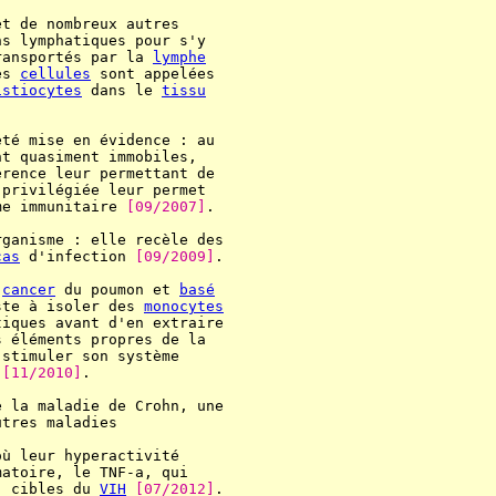
t de nombreux autres

s lymphatiques pour s'y

ransportés par la 
lymphe
es 
cellules
 sont appelées

istiocytes
 dans le 
tissu
té mise en évidence : au

t quasiment immobiles,

érence leur permettant de

privilégiée leur permet

me immunitaire 
[09/2007]
.

ganisme : elle recèle des

cas
 d'infection 
[09/2009]
.

 
cancer
 du poumon et 
basé
ste à isoler des 
monocytes
tiques avant d'en extraire

 éléments propres de la

stimuler son système

 
[11/2010]
.

 la maladie de Crohn, une

tres maladies

ù leur hyperactivité

atoire, le TNF-a, qui

, cibles du 
VIH
[07/2012]
.
